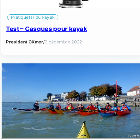
Pratique(s) du kayak
Test – Casques pour kayak
President CKmer
/
2 décembre 2022