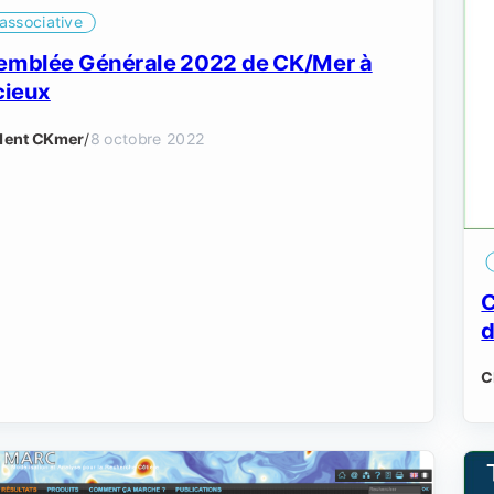
 associative
emblée Générale 2022 de CK/Mer à
cieux
dent CKmer
/
8 octobre 2022
C
d
C