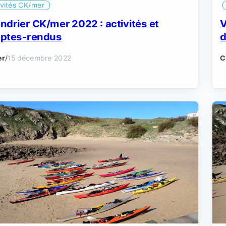
ivités CK/mer
V
ndrier CK/mer 2022 : activités et
d
ptes-rendus
C
er
/
15 décembre 2022