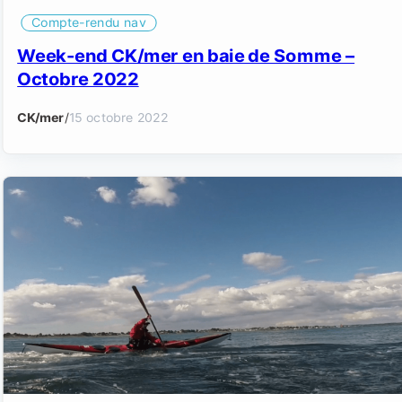
Compte-rendu nav
Week-end CK/mer en baie de Somme –
Octobre 2022
CK/mer
/
15 octobre 2022