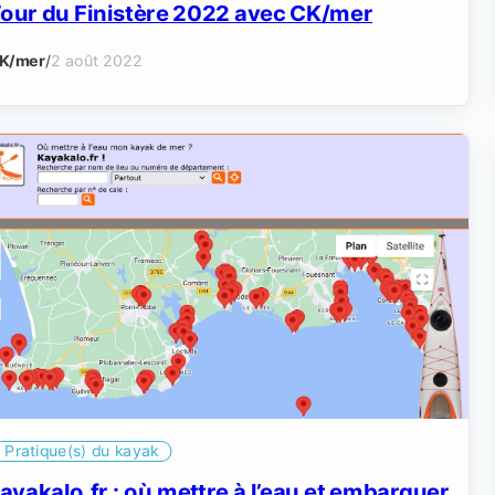
our du Finistère 2022 avec CK/mer
K/mer
/
2 août 2022
Pratique(s) du kayak
ayakalo.fr : où mettre à l’eau et embarquer