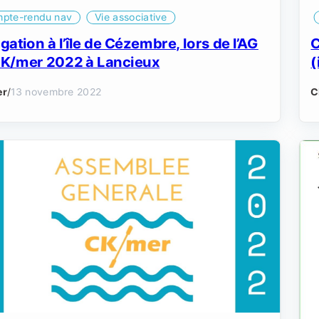
pte-rendu nav
Vie associative
gation à l’île de Cézembre, lors de l’AG
C
CK/mer 2022 à Lancieux
(
er
/
13 novembre 2022
C