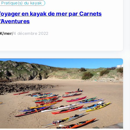
Pratique(s) du kayak
oyager en kayak de mer par Carnets
’Aventures
K/mer
/
4 décembre 2022