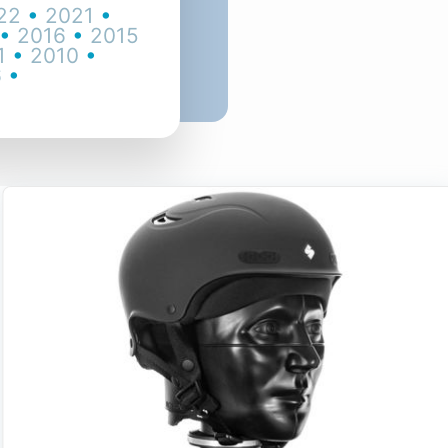
22
•
2021
•
•
2016
•
2015
1
•
2010
•
6
•