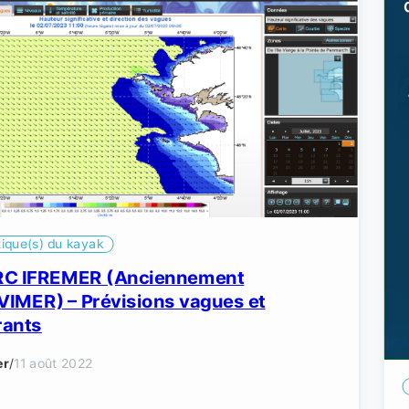
tique(s) du kayak
C IFREMER (Anciennement
IMER) – Prévisions vagues et
rants
er
/
11 août 2022