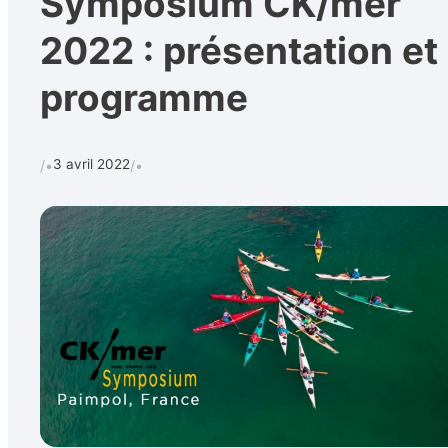
Symposium CK/mer
2022 : présentation et
programme
3 avril 2022
/•
/•