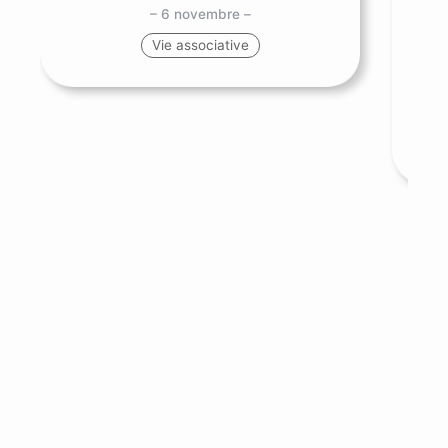
– 6 novembre –
SNS
Vie associative
me