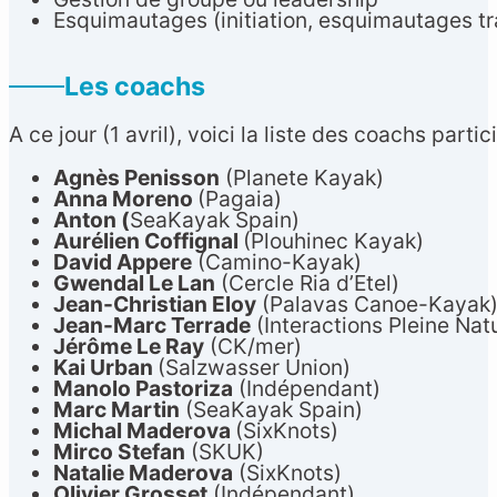
Esquimautages (initiation, esquimautages t
Les coachs
A ce jour (1 avril), voici la liste des coachs parti
Agnès Penisson
(Planete Kayak)
Anna Moreno
(Pagaia)
Anton (
SeaKayak Spain)
Aurélien Coffignal
(Plouhinec Kayak)
David Appere
(Camino-Kayak)
Gwendal Le Lan
(Cercle Ria d’Etel)
Jean-Christian Eloy
(Palavas Canoe-Kayak
Jean-Marc Terrade
(Interactions Pleine Nat
Jérôme Le Ray
(CK/mer)
Kai Urban
(Salzwasser Union)
Manolo Pastoriza
(Indépendant)
Marc Martin
(SeaKayak Spain)
Michal Maderova
(SixKnots)
Mirco Stefan
(SKUK)
Natalie Maderova
(SixKnots)
Olivier Grosset
(Indépendant)