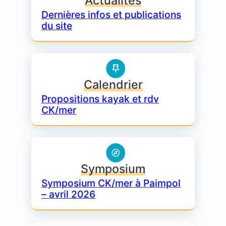
Actualités
Dernières infos et publications
du site
Calendrier
Techniques et connaissances
Petites
annonces
Rechercher
Calendrier
Propositions kayak et rdv
CONTACT
CK/mer
•
Symposium
Symposium CK/mer à Paimpol
– avril 2026
Formulaire de contact