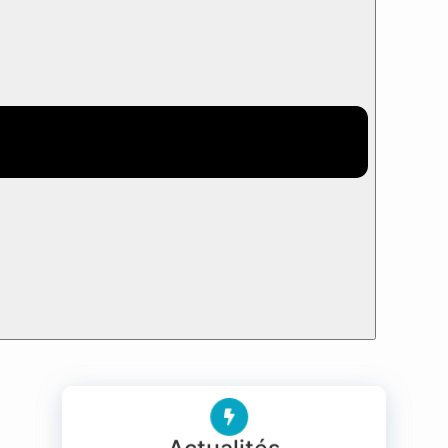
Retour
Association
Présentation
Adhérer à CK/mer
Carte des
adhérents et annuaire
Statuts, AG, équipe CA
Bulletins CK/mer (-> 2014)
Actus
Activités CK/mer
Vie associative