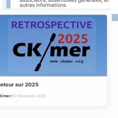
associatifs, assemblées générales, et
autres informations.
etour sur 2025
K/mer
/
30 décembre 2025