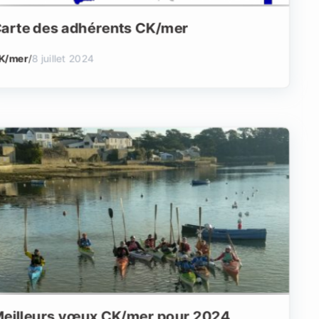
arte des adhérents CK/mer
K/mer
/
8 juillet 2024
eilleurs vœux CK/mer pour 2024