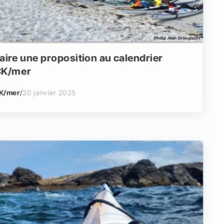
aire une proposition au calendrier
K/mer
K/mer
/
20 janvier 2025