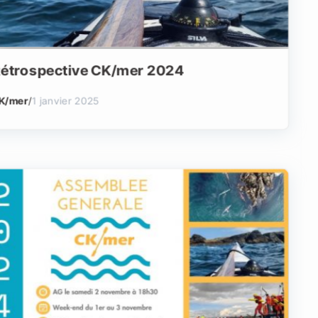
étrospective CK/mer 2024
K/mer
/
1 janvier 2025