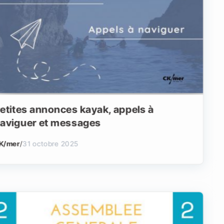
etites annonces kayak, appels à
aviguer et messages
K/mer
/
31 octobre 2025