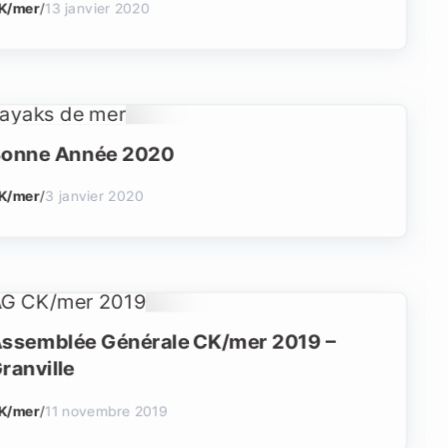
K/mer
/
13 janvier 2020
onne Année 2020
K/mer
/
3 janvier 2020
ssemblée Générale CK/mer 2019 –
ranville
K/mer
/
11 novembre 2019