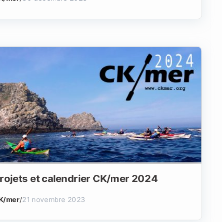
rojets et calendrier CK/mer 2024
K/mer
/
21 novembre 2023