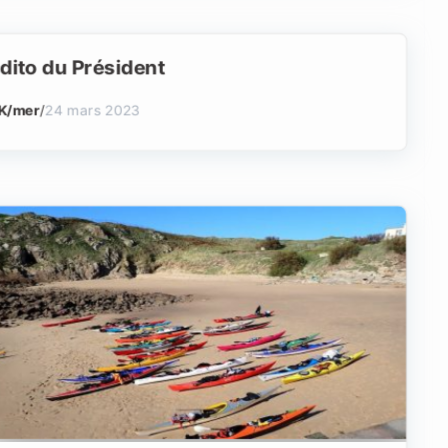
dito du Président
K/mer
/
24 mars 2023