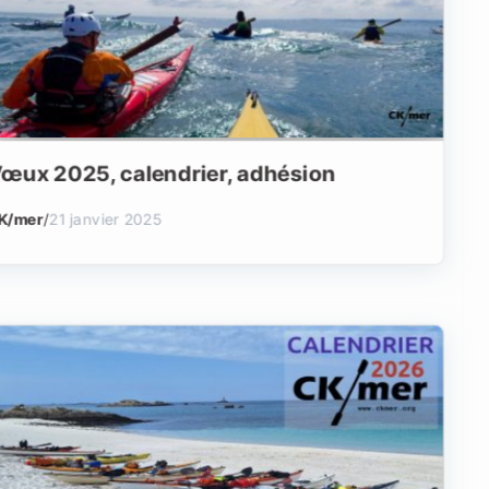
œux 2025, calendrier, adhésion
K/mer
/
21 janvier 2025