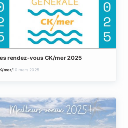
es rendez-vous CK/mer 2025
K/mer
/
10 mars 2025