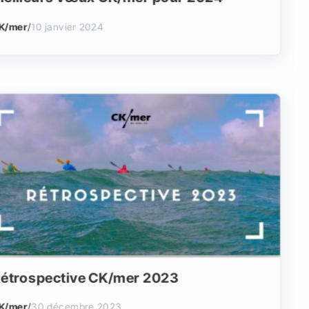
K/mer
/
10 janvier 2024
étrospective CK/mer 2023
K/mer
/
30 décembre 2023