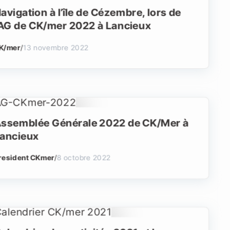
avigation à l’île de Cézembre, lors de
’AG de CK/mer 2022 à Lancieux
K/mer
/
13 novembre 2022
ssemblée Générale 2022 de CK/Mer à
ancieux
resident CKmer
/
8 octobre 2022