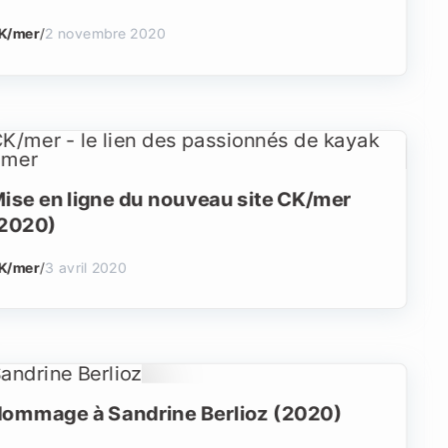
K/mer
/
2 novembre 2020
ise en ligne du nouveau site CK/mer
2020)
K/mer
/
3 avril 2020
ommage à Sandrine Berlioz (2020)