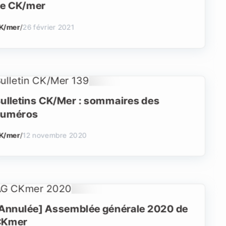
e CK/mer
K/mer
/
26 février 2021
ulletins CK/Mer : sommaires des
uméros
K/mer
/
12 novembre 2020
Annulée] Assemblée générale 2020 de
CKmer