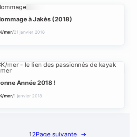
ommage à Jakès (2018)
K/mer
/
21 janvier 2018
onne Année 2018 !
K/mer
/
1 janvier 2018
1
2
Page suivante
→