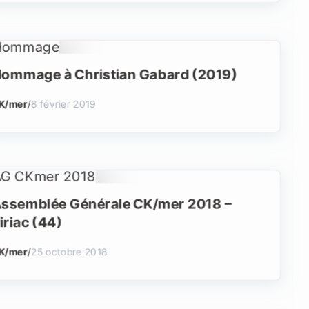
ommage à Christian Gabard (2019)
K/mer
/
8 février 2019
ssemblée Générale CK/mer 2018 –
iriac (44)
K/mer
/
25 octobre 2018