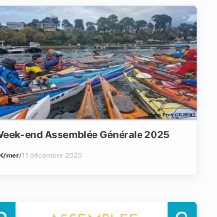
CONTACT
•
Formulaire de
contact
eek-end Assemblée Générale 2025
Français
▼
K/mer
/
11 décembre 2025