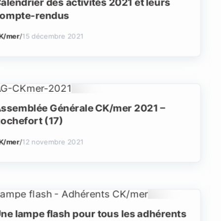
alendrier des activités 2021 et leurs
ompte-rendus
K/mer
/
15 décembre 2021
ssemblée Générale CK/mer 2021 –
ochefort (17)
K/mer
/
12 novembre 2021
ne lampe flash pour tous les adhérents