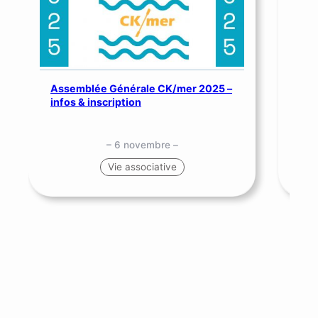
Assemblée Générale CK/mer 2025 –
SNS
infos & inscription
me
– 6 novembre –
Vie associative