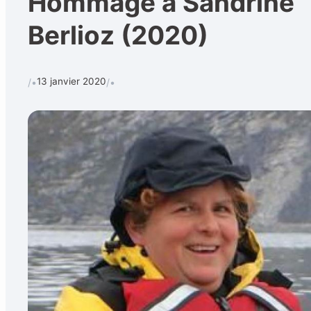
Hommage à Sandrine
Berlioz (2020)
Calendrier
Techniques et 
Rechercher
13 janvier 2020
/•
/•
CONTACT
•
Formulaire de contact