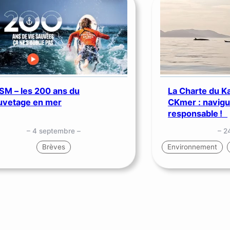
SM – les 200 ans du
La Charte du K
uvetage en mer
CKmer : navig
responsable !
– 4 septembre –
– 24
Brèves
Environnement