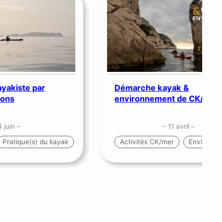
ayakiste par
Démarche kayak &
uons
environnement de CK/mer
 juin –
– 11 avril –
Pratique(s) du kayak
Activités CK/mer
Environn