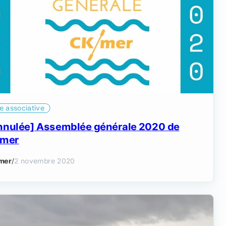
e associative
nnulée] Assemblée générale 2020 de
mer
mer
/
2 novembre 2020