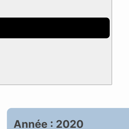
Retour
Association
Présentation
Adhérer à CK/mer
Carte des adhéren
annuaire
Statuts, AG, équipe CA
Bulletins CK/mer 
2014)
Actus
Activités CK/mer
Vie associative
Année :
2020