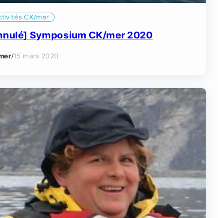
ctivités CK/mer
nnulé] Symposium CK/mer 2020
mer
/
15 mars 2020