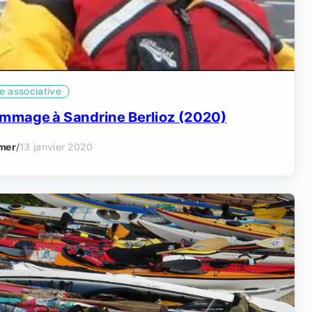
e associative
mmage à Sandrine Berlioz (2020)
mer
/
13 janvier 2020