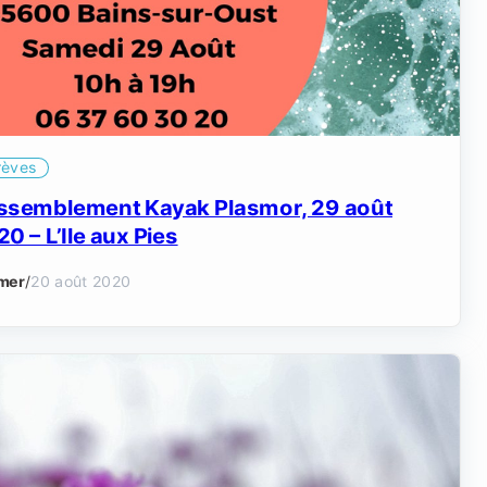
rèves
ssemblement Kayak Plasmor, 29 août
0 – L’Ile aux Pies
mer
/
20 août 2020