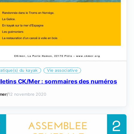
ratique(s) du kayak
Vie associative
lletins CK/Mer : sommaires des numéros
mer
/
12 novembre 2020