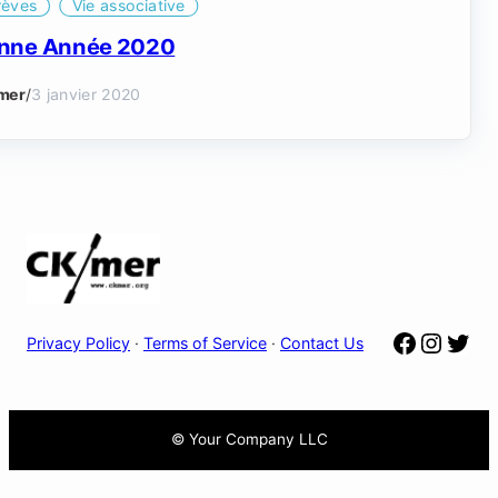
rèves
Vie associative
nne Année 2020
mer
/
3 janvier 2020
Facebo
Insta
Twit
Privacy Policy
·
Terms of Service
·
Contact Us
© Your Company LLC