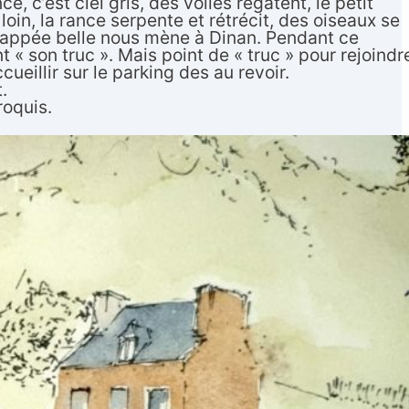
 c’est ciel gris, des voiles régatent, le petit
in, la rance serpente et rétrécit, des oiseaux se
happée belle nous mène à Dinan. Pendant ce
t « son truc ». Mais point de « truc » pour rejoindr
ueillir sur le parking des au revoir.
.
roquis.