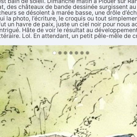
t bain de soleil. Dimanche matin à Plouer sur Rance,
t, des châteaux de bande dessinée surgissent au lo
cheurs se désolent à marée basse, une drôle d’éc
i la photo, l’écriture, le croquis ou tout simplemen
t un havre de paix, juste un ciel noir pour nous acc
intrigué. Hâte de voir le résultat au développement
ttéraire. Lol. En attendant, un petit pêle-mêle de c