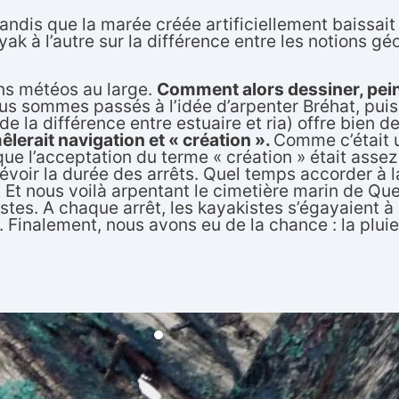
andis que la marée créée artificiellement baissait
ak à l’autre sur la différence entre les notions géo
ons météos au large.
Comment alors dessiner, peind
ous sommes passés à l’idée d’arpenter Bréhat, pui
e la différence entre estuaire et ria) offre bien de
lerait navigation et « création ».
Comme c’était un
que l’acceptation du terme « création » était assez
prévoir la durée des arrêts. Quel temps accorder à l
d… Et nous voilà arpentant le cimetière marin de Q
tes. A chaque arrêt, les kayakistes s’égayaient à l
ri. Finalement, nous avons eu de la chance : la plui