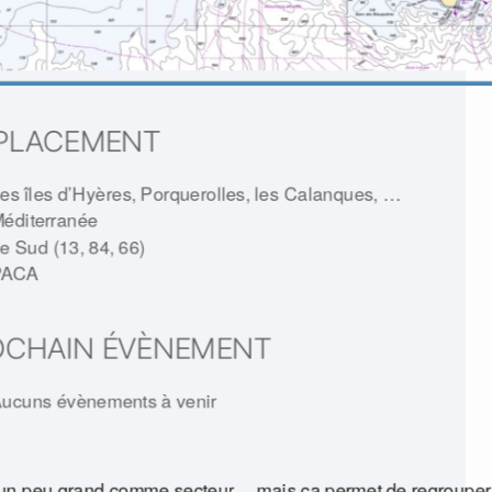
PLACEMENT
es îles d’Hyères, Porquerolles, les Calanques, …
éditerranée
e Sud (13, 84, 66)
PACA
OCHAIN ÉVÈNEMENT
ucuns évènements à venir
 un peu grand comme secteur… mais ça permet de regrouper 