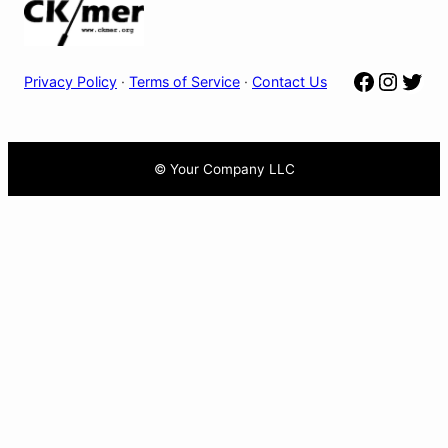
Facebo
Insta
Twit
Privacy Policy
·
Terms of Service
·
Contact Us
© Your Company LLC