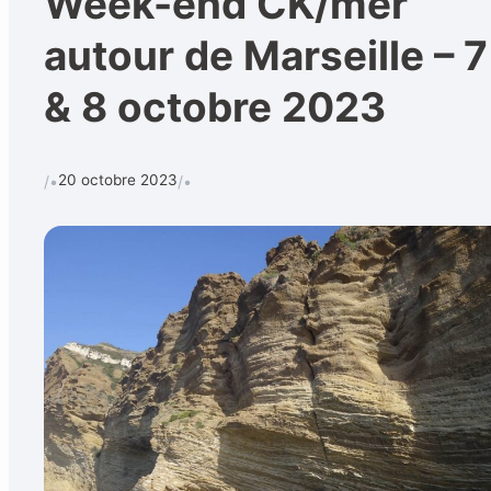
Week-end CK/mer
autour de Marseille – 7
& 8 octobre 2023
Calendrier
Techniques et 
Rechercher
20 octobre 2023
/•
/•
CONTACT
•
Formulaire de contact