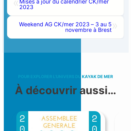
«
Mises à jour du calendrier CK/mer
2023
»
Weekend AG CK/mer 2023 – 3 au 5
novembre à Brest
POUR EXPLORER L’UNIVERS DU KAYAK DE MER
À découvrir aussi…