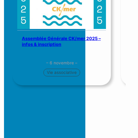
Assemblée Générale CK/mer 2025 –
SNS
infos & inscription
me
– 6 novembre –
Vie associative