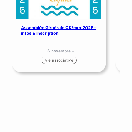
Assemblée Générale CK/mer 2025 –
SNS
infos & inscription
me
– 6 novembre –
Vie associative