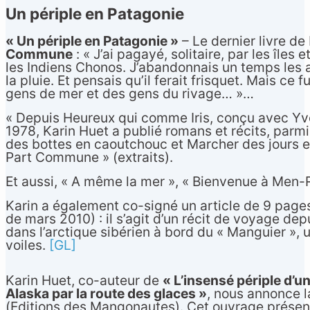
Un périple en Patagonie
« Un périple en Patagonie »
– Le dernier livre de
Commune
: « J’ai pagayé, solitaire, par les îles
les Indiens Chonos. J’abandonnais un temps les a
la pluie. Et pensais qu’il ferait frisquet. Mais ce
gens de mer et des gens du rivage… »…
« Depuis Heureux qui comme Iris, conçu avec Yvo
1978, Karin Huet a publié romans et récits, parm
des bottes en caoutchouc et Marcher des jours en
Part Commune » (extraits).
Et aussi, « A même la mer », « Bienvenue à Men-
Karin a également co-signé un article de 9 pag
de mars 2010) : il s’agit d’un récit de voyage de
dans l’arctique sibérien à bord du « Manguier »,
voiles.
[GL]
Karin Huet, co-auteur de
« L’insensé périple d’u
Alaska par la route des glaces »
, nous annonce l
(Editions des Mangonautes). Cet ouvrage prése