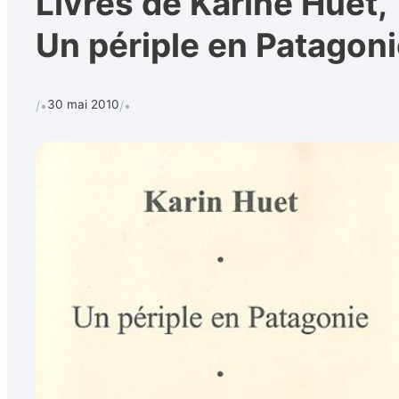
Livres de Karine Huet,
Un périple en Patagon
Calendrier
Techniques et 
Rechercher
30 mai 2010
/•
/•
CONTACT
•
Formulaire de contact