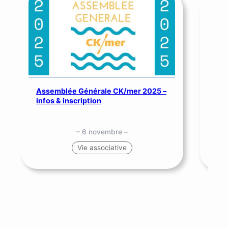
Assemblée Générale CK/mer 2025 –
SNS
infos & inscription
me
– 6 novembre –
Vie associative