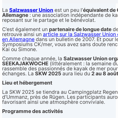
La
Salzwasser Union
est un peu l’
équivalent de
Allemagne
: une association indépendante de ka
reposant sur le partage et le bénévolat.
C’est également un
partenaire de longue date
de
retrouve ainsi un
article sur la Salzwasser Union
en Allemagne
dans un bulletin de 2007. Et pour l
Symposiums CK/mer, vous avez sans doute renc
Kai ou Simone.
Comme chaque année, la
Salzwasser Union orga
SEEKAJAKWOCHE
(littéralement : la semaine 
rassemble des passionnés de kayak de mer pour 
échanges. La
SKW 2025
aura lieu du
2 au 8 aoû
Lieu et hébergement
La SKW 2025 se tiendra au Campingplatz Regenbo
d’Ummanz, près de Rügen. Les participants auront
favorisant ainsi une atmosphère conviviale.
Programme des activités