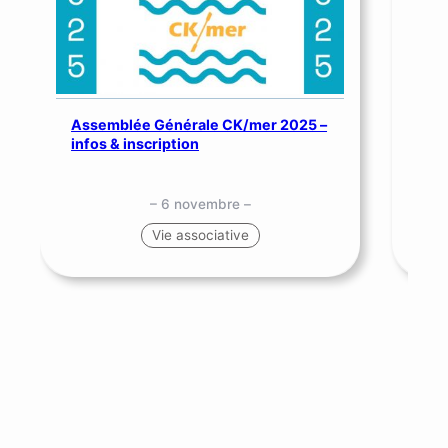
Assemblée Générale CK/mer 2025 –
SNS
infos & inscription
me
– 6 novembre –
Vie associative