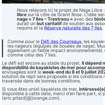
Nous relayons ici le projet de Nage Libre
libre
sur la côte de Granit Rose. L’idée se
nage « 7 Iles – Trestraou »
avec des
binô
aurait un
but caritatif
de soutien aux asso
requins et la
Réserve naturelle des 7 Iles
.
Comme pour le
Défi des Courreaux
, les kayak
les nageurs (équipés de bouées de nage). Mus 
également un faible impact environnemental, 
comme celui des 7 Iles.
Le défi est encore au stade du projet.
Il dépend 
disponibilité de kayakistes de mer pour accom
envisagées sont le
week-end du 8 et 9 juillet 20
solution de repli sera proposée si les conditions
traversée dans de bonnes conditions.
Si vous êtes un(e) kayakiste de mer,
intéressé(e)
disponible à cette date, merci d’en faire part, si
(eric.pitard[@]orange.com).