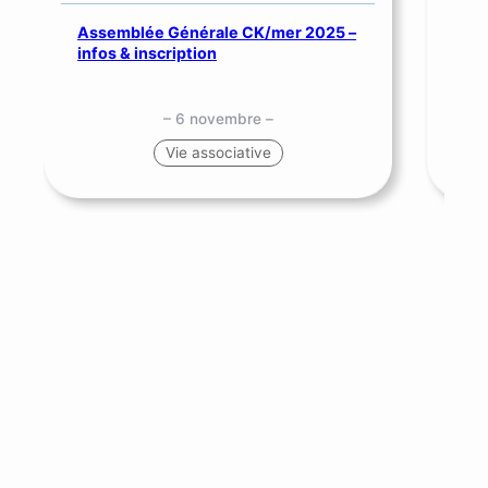
Assemblée Générale CK/mer 2025 –
SNS
infos & inscription
me
– 6 novembre –
Vie associative