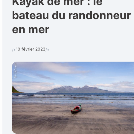
Kayak de mer : le
bateau du randonneur
en mer
Calendrier
Techniques et 
Rechercher
10 février 2023
/•
/•
CONTACT
•
Formulaire de contact