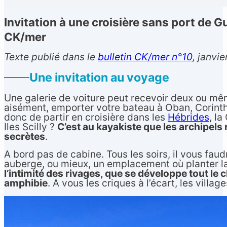
Invitation à une croisière sans port de
CK/mer
Texte publié dans le
bulletin CK/mer n°10
, janvie
Une invitation au voyage
Une galerie de voiture peut recevoir deux ou mê
aisément, emporter votre bateau à Oban, Corin
donc de partir en croisière dans les
Hébrides
, la
Français
▼
Iles Scilly ?
C’est au kayakiste que les archipels
secrètes
.
A bord pas de cabine. Tous les soirs, il vous faud
auberge, ou mieux, un emplacement où planter l
l’intimité des rivages, que se développe tout le
amphibie
. A vous les criques à l’écart, les villa