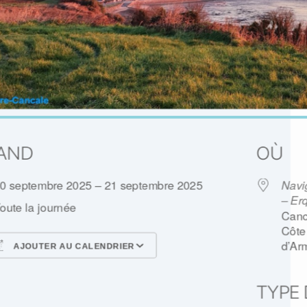
CONTACT
•
AND
OÙ
Formulaire de contact
0 septembre 2025 – 21 septembre 2025
Navi
– Er
oute la journée
Canc
Côte
d’Ar
AJOUTER AU CALENDRIER
Français
▼
élécharger ICS
Calendrier Google
TYPE