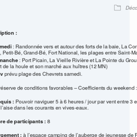
Déco
iption :
medi
: Randonnée vers et autour des forts de la baie, La C
, Petit-Bé, Grand-Bé, Fort National, les plages entre Saint
manche
: Port Picain, La Vieille Rivière et La Pointe du Gro
t de la houle et son marché aux huîtres (12 MN)
v
prévu plage des Chevrets samedi.
éserve de conditions favorables – Coefficients du weekend 
quis :
Pouvoir naviguer 5 à 6 heures / jour par vent entre 3 e
 l’aise dans les courants en vives-eaux.
e de participants :
8
gement :
à l’espace camping de l’auberge de jeunesse de Por