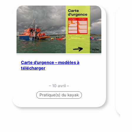
Carte d’urgence – modèles à
télécharger
Séc
mer
– 10 avril –
Pratique(s) du kayak