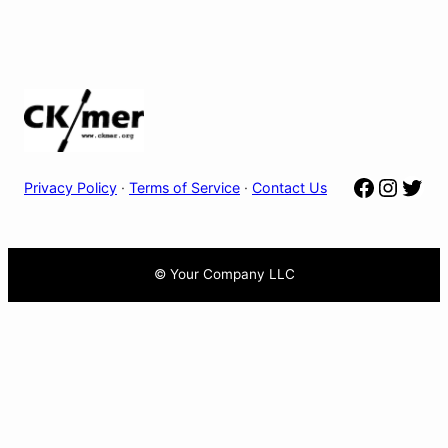
Facebo
Insta
Twit
Privacy Policy
·
Terms of Service
·
Contact Us
© Your Company LLC