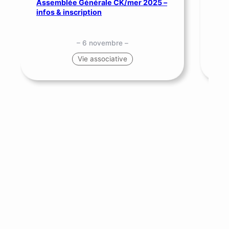
Assemblée Générale CK/mer 2025 –
SNS
infos & inscription
me
– 6 novembre –
Vie associative