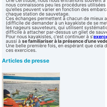
Une certitude, nous nous entraînons souvent à 
nous connaissons peu les procédures utilisées 
qu’elles peuvent varier en fonction des embarc
chaque station de sauvetage.
Ces échanges permettent à chacun de mieux ap
(difficile de demander à un kayakiste de se me
les nageurs sauveteurs, qui utilisent systémat
difficile à attacher par-dessus un gilet de sauv
Pour nous kayakistes, c’est continuer à s’
exerc
aussi à
se familiariser à la présence d’une ved
Une belle première fois, en espérant que cela 
ces exercices.
Articles de presse