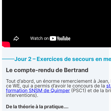
Jour 2 – Exercices de secours en m
Le compte-rendu de Bertrand
Tout d’abord, un énorme remerciement à Jean, P
ce WE, qui a permis d’avoir le concours de la
st
formation SNSM de Quimper
(PSC1) et de la br
interventions).
De la théorie à la pratique….