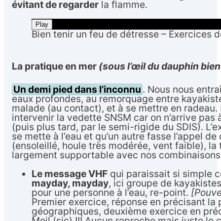
évitant de regarder
la flamme.
Play
Bien tenir un feu de détresse – Exercices
La pratique en mer
(sous l’œil du dauphin bien
Un demi pied dans l’inconnu
. Nous nous entra
eaux profondes, au remorquage entre kayakistes
malade (au contact), et à se mettre en radeau. Là
intervenir la vedette SNSM car on n’arrive pas 
(puis plus tard, par le semi-rigide du SDIS). L
se mette à l’eau et qu’un autre fasse l’appel d
(ensoleillé, houle très modérée, vent faible), l
largement supportable avec nos combinaisons
Le message VHF
qui paraissait si simple c
mayday, mayday
, ici groupe de kayakiste
pour une personne à l’eau, re-point.
[Pouve
Premier exercice, réponse en précisant la
géographiques, deuxième exercice en pré
Meil (sic) !!! Aucun reproche mais juste le 