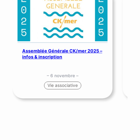
Assemblée Générale CK/mer 2025 –
SNS
infos & inscription
me
– 6 novembre –
Vie associative