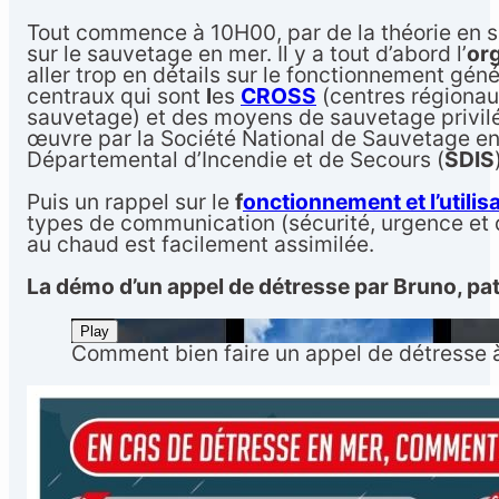
Tout commence à 10H00, par de la théorie en 
sur le sauvetage en mer. Il y a tout d’abord l’
or
aller trop en détails sur le fonctionnement gén
centraux qui sont
l
es
CROSS
(centres régionau
sauvetage) et des moyens de sauvetage privilé
œuvre par la Société National de Sauvetage en
Départemental d’Incendie et de Secours (
SDIS
Puis un rappel sur le
f
onctionnement et l’utilis
types de communication (sécurité, urgence et d
au chaud est facilement assimilée.
La démo d’un appel de détresse par Bruno, pa
Play
Comment bien faire un appel de détresse à