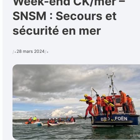
Week-end CK/mer –
SNSM : Secours et
sécurité en mer
Calendrier
Techniques et 
Rechercher
28 mars 2024
/•
/•
CONTACT
•
Formulaire de contact