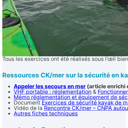
Tous les exercices ont été réalisés sous l’œil bie
Ressources CK/mer sur la sécurité en k
Appeler les secours en mer
(article enrichi
VHF portable : réglementation
&
Fonctionnem
Mémo réglementation et équipement de séc
Document
Exercices de sécurité kayak de 
Vidéo de la
Rencontre CK/mer – CNPA autou
Autres fiches techniques