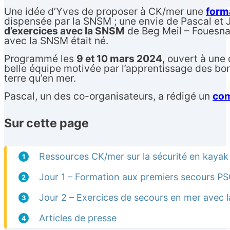
Une idée d’Yves de proposer à CK/mer une
form
dispensée par la SNSM ; une envie de Pascal et 
d’exercices avec la SNSM
de Beg Meil – Fouesnan
avec la SNSM était né.
Programmé les
9 et 10 mars 2024
, ouvert à une 
belle équipe motivée par l’apprentissage des bon
terre qu’en mer.
Pascal, un des co-organisateurs, a rédigé un
com
Sur cette page
Français
▼
Ressources CK/mer sur la sécurité en kayak
1
Jour 1 – Formation aux premiers secours P
2
Jour 2 – Exercices de secours en mer avec
3
Articles de presse
4