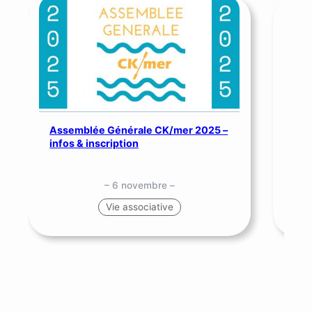
Assemblée Générale CK/mer 2025 –
SNS
infos & inscription
me
– 6 novembre –
Vie associative