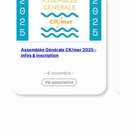
Assemblée Générale CK/mer 2025 –
SNS
infos & inscription
me
– 6 novembre –
Vie associative