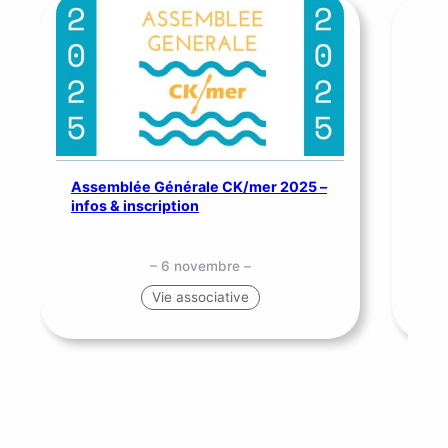
Assemblée Générale CK/mer 2025 –
SNS
infos & inscription
me
– 6 novembre –
Vie associative