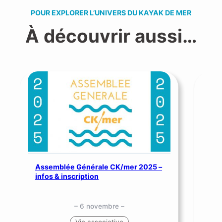
POUR EXPLORER L’UNIVERS DU KAYAK DE MER
À découvrir aussi…
Assemblée Générale CK/mer 2025 –
SNS
infos & inscription
me
– 6 novembre –
Vie associative