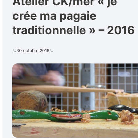
Atelier CK/mer « je
crée ma pagaie
traditionnelle » – 2016
Calendrier
Techniques et 
Rechercher
30 octobre 2016
/•
/•
CONTACT
•
Formulaire de contact