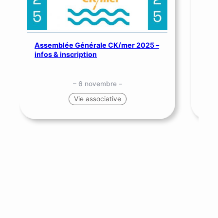
Assemblée Générale CK/mer 2025 –
SNS
infos & inscription
me
– 6 novembre –
Vie associative