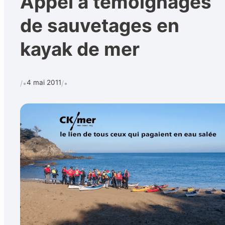
Appel à témoignages
de sauvetages en
kayak de mer
Calendrier
Techniques et 
Rechercher
4 mai 2011
/•
/•
CONTACT
•
Formulaire de contact