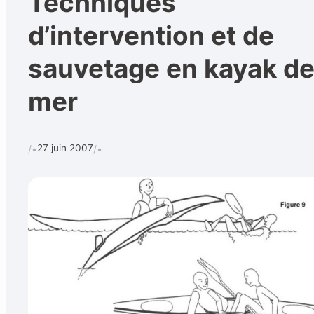
Techniques
d’intervention et de
sauvetage en kayak d
Calendrier
Techniques et 
Rechercher
mer
CONTACT
•
27 juin 2007
/•
/•
Formulaire de contact