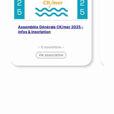
Assemblée Générale CK/mer 2025 –
SNS
infos & inscription
me
– 6 novembre –
Vie associative