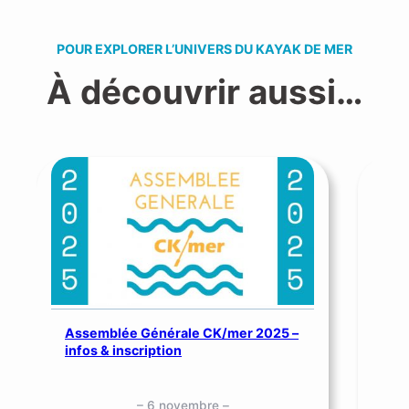
POUR EXPLORER L’UNIVERS DU KAYAK DE MER
À découvrir aussi…
Assemblée Générale CK/mer 2025 –
SNS
infos & inscription
me
– 6 novembre –