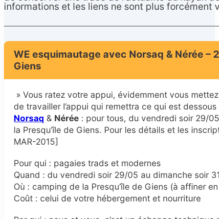
informations et les liens ne sont plus forcément v
WE esquimautage avec Norsaq & Nérée – 29
Giens
» Vous ratez votre appui, évidemment vous mettez
de travailler l’appui qui remettra ce qui est dess
Norsaq
&
Nérée
: pour tous, du vendredi soir 29/
Français
▼
la Presqu’île de Giens. Pour les détails et les inscrip
MAR-2015]
Pour qui : pagaies trads et modernes
Quand : du vendredi soir 29/05 au dimanche soir 3
Où : camping de la Presqu’île de Giens (à affiner e
Coût : celui de votre hébergement et nourriture