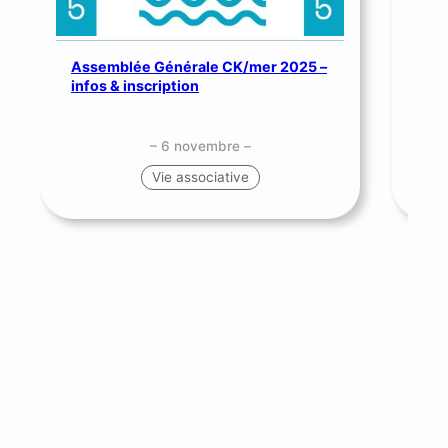
Assemblée Générale CK/mer 2025 –
SNS
infos & inscription
me
– 6 novembre –
Vie associative