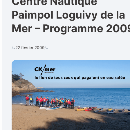
Centre Nautique
Paimpol Loguivy de la
Mer – Programme 200
Calendrier
Techniques et 
Rechercher
22 février 2009
/•
/•
CONTACT
•
Formulaire de contact