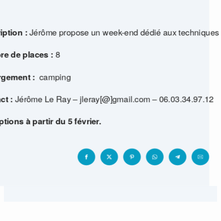
iption :
Jérôme propose un week-end dédié aux techniques 
e de places :
8
rgement :
camping
CONTACT
•
ct :
Jérôme Le Ray – jleray[@]gmail.com – 06.03.34.97.12
Formulaire de contact
ptions à partir du 5 février
.
Français
▼