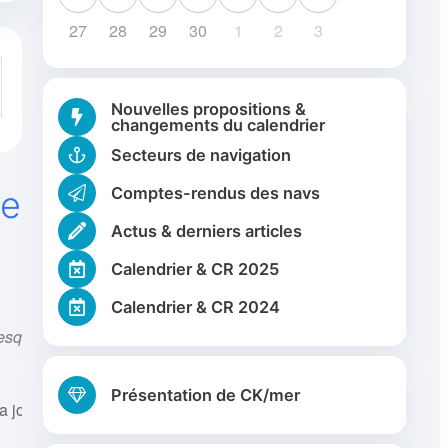
27
28
29
30
1
2
3
Nouvelles propositions &
changements du calendrier
Secteurs de navigation
rte de la presqu'île de
Comptes-rendus des navs
Actus & derniers articles
Calendrier & CR 2025
Toute la journée
Calendrier & CR 2024
esqu'île
Découverte
Présentation de CK/mer
a journée à la découverte des pointes du Toulinguet, de Pen Hir