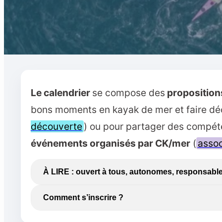
Le calendrier
se compose des
proposition
bons moments en kayak de mer et faire déc
découverte
) ou pour partager des compét
événements organisés par CK/mer
(
assoc
À LIRE : ouvert à tous, autonomes, responsabl
Comment s’inscrire ?
L’esprit CK/mer = ouvert à tous, tous respons