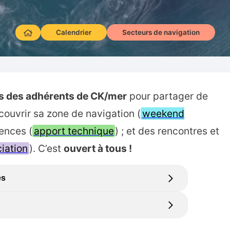
Calendrier
Secteurs de navigation
s des adhérents de CK/mer
pour partager de
ouvrir sa zone de navigation (
weekend
ences (
apport technique
) ; et des rencontres et
iation
). C’est
ouvert à tous !
es
ables, bénévole & gratuit