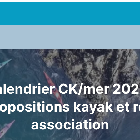
lendrier CK/mer 202
opositions kayak et 
association