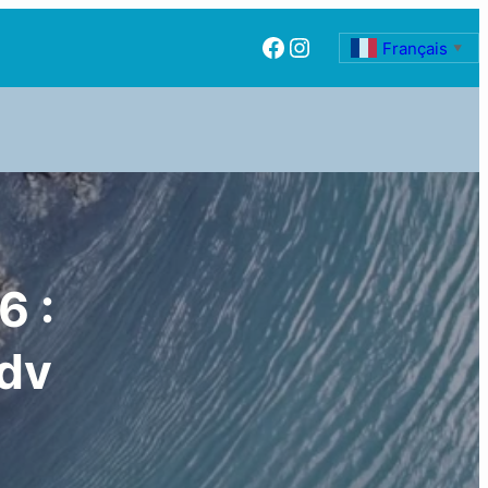
Facebook
Instagram
Français
▼
6 :
rdv