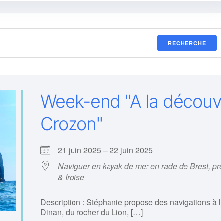
et gratuites
RECHERCHE
ponsabilité de chacun
merci d’être très gentil
Week-end "A la découve
Crozon"
21 juin 2025 – 22 juin 2025
Naviguer en kayak de mer en rade de Brest, pr
& Iroise
Description : Stéphanie propose des navigations à l
Dinan, du rocher du Lion, […]