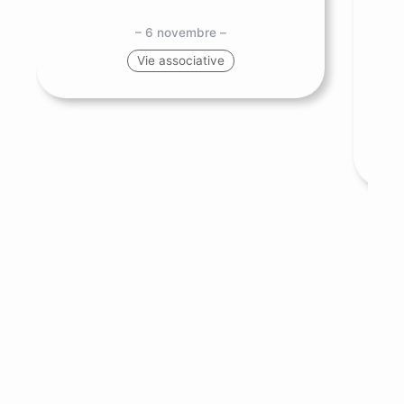
– 6 novembre –
SNS
Vie associative
me