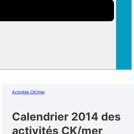
Association
Présentation
Adhérer à C
Statuts, AG, équipe CA
Bul
Actus
Activités CK/mer
Vie asso
Activités CK/mer
Calendrier 2014 des
activités CK/mer