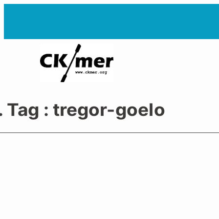
Aller
au
contenu
. Tag :
tregor-goelo