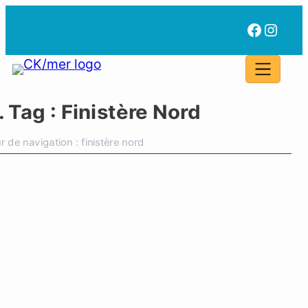
Aller
au
Facebo
Insta
contenu
. Tag :
Finistère Nord
r de navigation : finistère nord