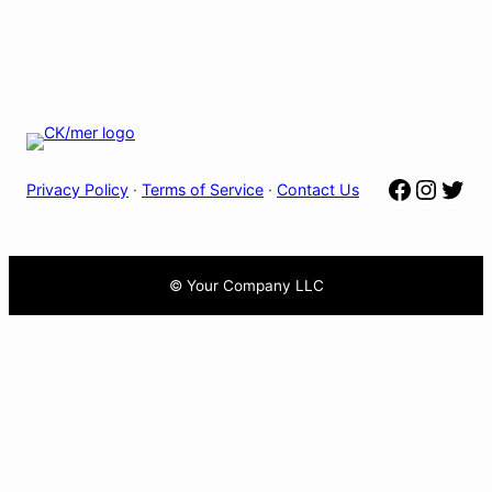
CONTACT
•
Formulaire de
contact
Facebo
Insta
Twit
Privacy Policy
·
Terms of Service
·
Contact Us
© Your Company LLC