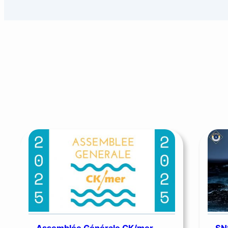
Assemblée Générale CK/mer
SN