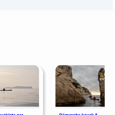
ayakiste par
Démarche kayak &